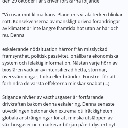
den 29 oktober i år skriver forskarna följande:
“Vi rusar mot klimatkaos. Planetens vitala tecken blinkar
rött. Konsekvenserna av mänskligt drivna förändringar
av klimatet är inte längre framtida hot utan är här och
nu. Denna
eskalerande nödsituation härrör från misslyckad
framsynthet, politisk passivitet, ohållbara ekonomiska
system och felaktig information. Nästan varje hörn av
biosfären vacklar av intensifierad hetta, stormar,
översvämningar, torka eller bränder. Fönstret för att
förhindra de värsta effekterna minskar snabbt (...)
Stigande nivåer av växthusgaser är fortfarande
drivkraften bakom denna eskalering. Denna senaste
utvecklingen betonar den extrema otillräckligheten i
globala ansträngningar för att minska utsläppen av
växthusgaser och markerar början på ett dystert nytt