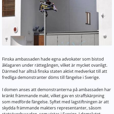
Finska ambassaden hade egna advokater som bistod
åklagaren under rättegången, vilket är mycket ovanligt.
Därmed har alltså finska staten aktivt medverkat till att
fredliga demonstranter döms till fängelse i Sverige.
I domen anses att demonstranterna på ambassaden har
kränkt främmande makt, vilket gav en straffskärpning
som medförde fängelse. Syftet med lagstiftningen är att
skydda främmande makters representanter, såsom
statsöverhuvuden, som vistas i Sverige. I domslutet