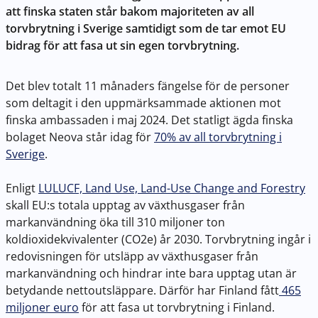
att finska staten står bakom majoriteten av all
torvbrytning i Sverige samtidigt som de tar emot EU
bidrag för att fasa ut sin egen torvbrytning.
Det blev totalt 11 månaders fängelse för de personer
som deltagit i den uppmärksammade aktionen mot
finska ambassaden i maj 2024. Det statligt ägda finska
bolaget Neova står idag för
70% av all torvbrytning i
Sverige
.
Enligt
LULUCF, Land Use, Land-Use Change and Forestry
skall EU:s totala upptag av växthusgaser från
markanvändning öka till 310 miljoner ton
koldioxidekvivalenter (CO2e) år 2030. Torvbrytning ingår i
redovisningen för utsläpp av växthusgaser från
markanvändning och hindrar inte bara upptag utan är
betydande nettoutsläppare. Därför har Finland fått
465
miljoner euro
för att fasa ut torvbrytning i Finland.