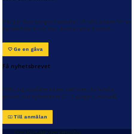
Här går dina pengar oavkortat till vårt arbete för en
kärleksfullare och mer demokratisk framtid.
Ge en gåva
Få nyhetsbrevet
Hålla dig uppdaterad om vad som ska hända
genom vårt nyhetsbrev (1 - 2 gånger / månad).
Till anmälan
Press
Kontakt
Integritetspolicy