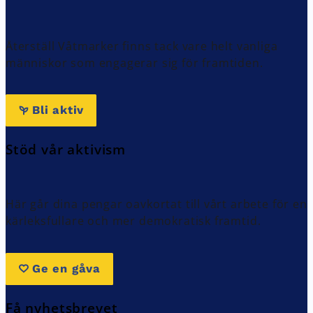
Återställ Våtmarker finns tack vare helt vanliga
människor som engagerar sig för framtiden.
Bli aktiv
Stöd vår aktivism
Här går dina pengar oavkortat till vårt arbete för en
kärleksfullare och mer demokratisk framtid.
Ge en gåva
Få nyhetsbrevet