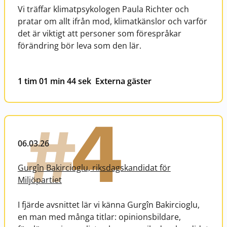
Vi träffar klimatpsykologen Paula Richter och
pratar om allt ifrån mod, klimatkänslor och varför
det är viktigt att personer som förespråkar
förändring bör leva som den lär.
1 tim 01 min 44 sek
Externa gäster
4
#
06.03.26
Gurgîn Bakircioglu, riksdagskandidat för
Miljöpartiet
I fjärde avsnittet lär vi känna Gurgîn Bakircioglu,
en man med många titlar: opinionsbildare,