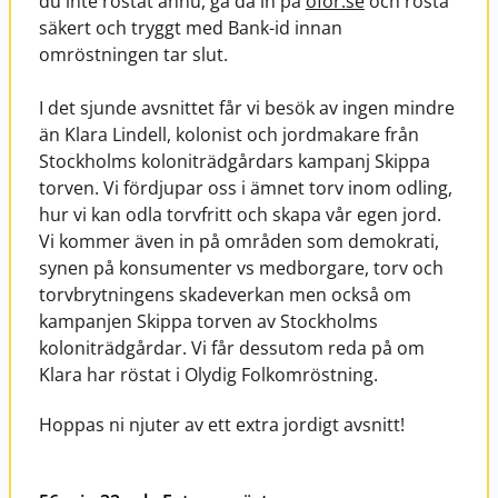
du inte röstat ännu, gå då in på
ofor.se
och rösta
säkert och tryggt med Bank-id innan
omröstningen tar slut.
I det sjunde avsnittet får vi besök av ingen mindre
än Klara Lindell, kolonist och jordmakare från
Stockholms koloniträdgårdars kampanj Skippa
torven. Vi fördjupar oss i ämnet torv inom odling,
hur vi kan odla torvfritt och skapa vår egen jord.
Vi kommer även in på områden som demokrati,
synen på konsumenter vs medborgare, torv och
torvbrytningens skadeverkan men också om
kampanjen Skippa torven av Stockholms
koloniträdgårdar. Vi får dessutom reda på om
Klara har röstat i Olydig Folkomröstning.
Hoppas ni njuter av ett extra jordigt avsnitt!