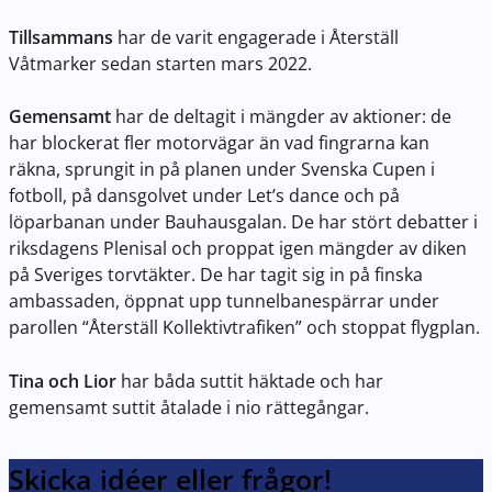
Tillsammans
har de varit engagerade i Återställ
Våtmarker sedan starten mars 2022.
Gemensamt
har de deltagit i mängder av aktioner: de
har blockerat fler motorvägar än vad fingrarna kan
räkna, sprungit in på planen under Svenska Cupen i
fotboll, på dansgolvet under Let’s dance och på
löparbanan under Bauhausgalan. De har stört debatter i
riksdagens Plenisal och proppat igen mängder av diken
på Sveriges torvtäkter. De har tagit sig in på finska
ambassaden, öppnat upp tunnelbanespärrar under
parollen “Återställ Kollektivtrafiken” och stoppat flygplan.
Tina och Lior
har båda suttit häktade och har
gemensamt suttit åtalade i nio rättegångar.
Skicka idéer eller frågor!