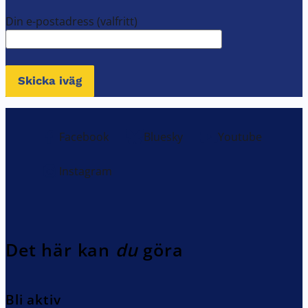
Din e-postadress
(valfritt)
Skicka iväg
Facebook
Bluesky
Youtube
Instagram
Det här kan
du
göra
Bli aktiv