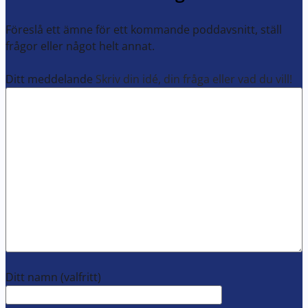
Föreslå ett ämne för ett kommande poddavsnitt, ställ
frågor eller något helt annat.
Ditt meddelande
Skriv din idé, din fråga eller vad du vill!
Ditt namn
(valfritt)