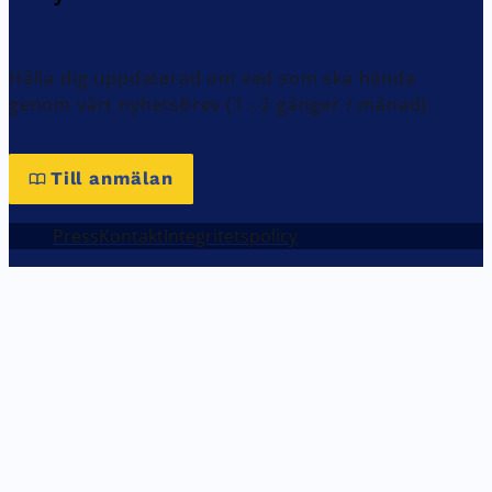
Hålla dig uppdaterad om vad som ska hända
genom vårt nyhetsbrev (1 - 2 gånger / månad).
Till anmälan
Press
Kontakt
Integritetspolicy