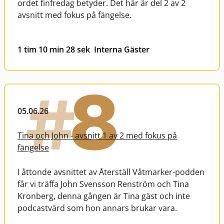
ordet finfredag betyder. Det här är del 2 av 2
avsnitt med fokus på fängelse.
1 tim 10 min 28 sek
Interna Gäster
8
#
05.06.26
Tina och John - avsnitt 1 av 2 med fokus på
fängelse
I åttonde avsnittet av Återställ Våtmarker-podden
får vi träffa John Svensson Renström och Tina
Kronberg, denna gången är Tina gäst och inte
podcastvärd som hon annars brukar vara.