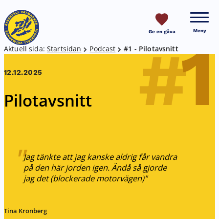
HOPPA TILL SIDANS INNEHÅLL
Meny
Ge en gåva
1
#
Breadcrumb
Aktuell sida:
Startsidan
Podcast
#1 - Pilotavsnitt
12.12.2025
Pilotavsnitt
Jag tänkte att jag kanske aldrig får vandra
på den här jorden igen. Ändå så gjorde
jag det (blockerade motorvägen)
Tina Kronberg