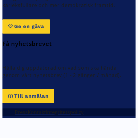
kärleksfullare och mer demokratisk framtid.
Ge en gåva
Få nyhetsbrevet
Hålla dig uppdaterad om vad som ska hända
genom vårt nyhetsbrev (1 - 2 gånger / månad).
Till anmälan
Press
Kontakt
Integritetspolicy