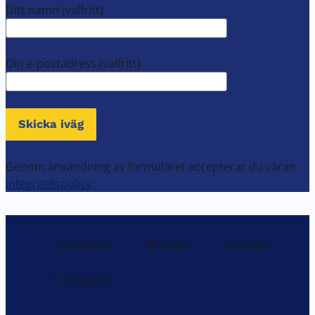
Ditt namn
(valfritt)
Din e-postadress
(valfritt)
Skicka iväg
Genom användning av formuläret accepterar du våran
integritetspolicy
.
Facebook
Bluesky
Youtube
Instagram