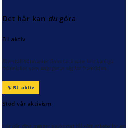
Det här kan
du
göra
Bli aktiv
Återställ Våtmarker finns tack vare helt vanliga
människor som engagerar sig för framtiden.
Bli aktiv
Stöd vår aktivism
Här går dina pengar oavkortat till vårt arbete för en