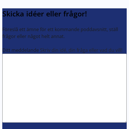
Skicka idéer eller frågor!
Föreslå ett ämne för ett kommande poddavsnitt, ställ
frågor eller något helt annat.
Ditt meddelande
Skriv din idé, din fråga eller vad du vill!