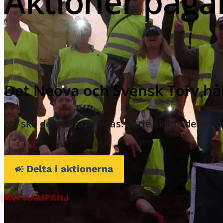
Aktioner pågår
Det Neova och Svensk Torv håll
Nu ska de ut ur Grimsås. Varje skopa de tar ä
Delta i aktionerna
NY KAMPANJ