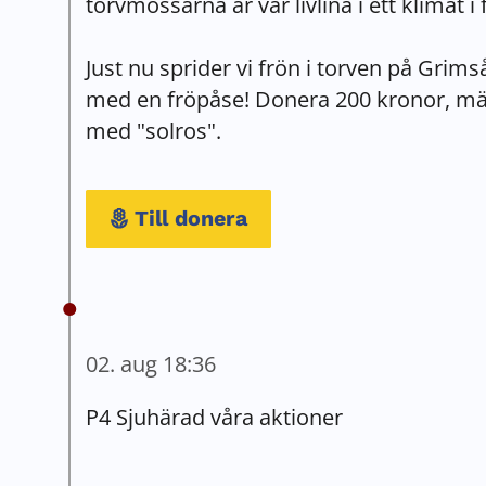
torvmossarna är vår livlina i ett klimat i f
Just nu sprider vi frön i torven på Grim
med en fröpåse! Donera 200 kronor, mä
med "solros".
Till donera
02. aug 18:36
P4 Sjuhärad våra aktioner