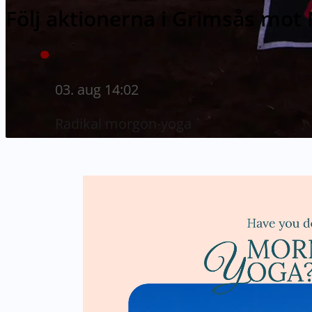
Följ aktionerna i Grimsås mot
03. aug 14:02
Radikal morgon-yoga