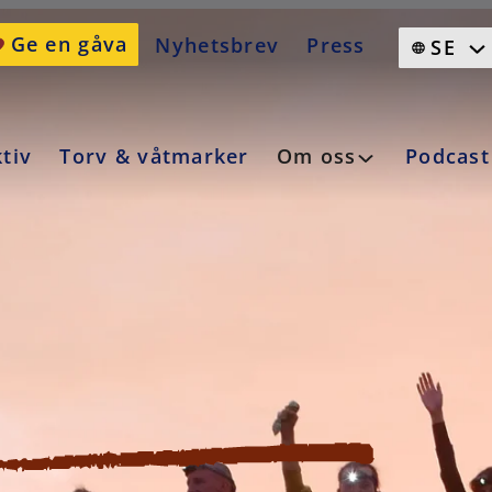
Ge en gåva
Nyhetsbrev
Press
SE
ktiv
Torv & våtmarker
Om oss
Podcast