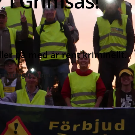
 i Grimsås!
er på med är rent kriminellt.
r en olaglig skopa.