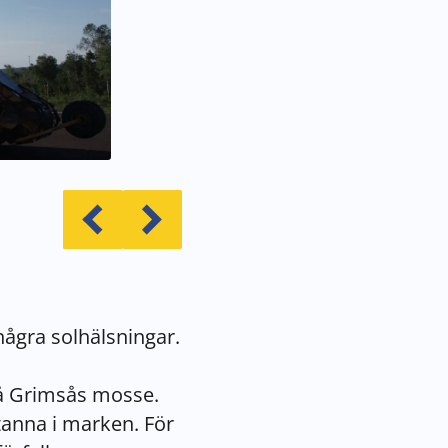
previous
next
några solhälsningar.
på Grimsås mosse.
tanna i marken. För