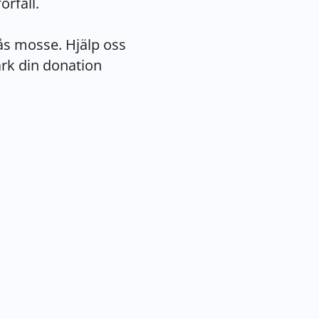
örfall.
sås mosse. Hjälp oss
rk din donation