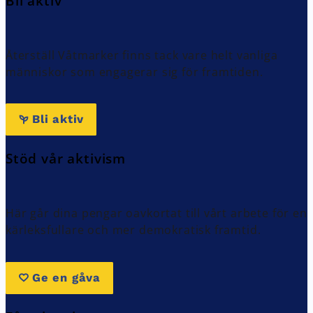
Bli aktiv
Återställ Våtmarker finns tack vare helt vanliga
människor som engagerar sig för framtiden.
Bli aktiv
Stöd vår aktivism
Här går dina pengar oavkortat till vårt arbete för en
kärleksfullare och mer demokratisk framtid.
Ge en gåva