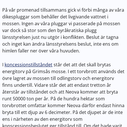
På vår promenad tillsammans gick vi förbi många av våra
dikespluggar som behåller det livgivande vattnet i
mossen. Ingen av våra pluggar vi passerade på mossen
var dock så stor som den byråkratiska plugg
länsstyrelsen just nu utgör i konflikten. Beslut är tagna
och inget kan ändra länsstyrelsens beslut, inte ens om
himlen faller ner över våra huvuden.
I
koncessionstillståndet
står det att det skall brytas
energitorv på Grimsås mosse. I ett torvbrott används det
övre lagret av mossen till odlingstorv och energitorv
finns undertill. Vidare står det att endast tretton år
återstår av tillståndet och att Neova kommer att bryta
runt 50000 ton per år. På de hundra hektar som
torvbrottet omfattar kommer Neova därför endast hinna
bryta till ett djup av 6 decimeter. På det djupet är de inte
ens i närheten av den energitorv som
konscessionsbeslutet ger tillstånd till. Om det hade varit