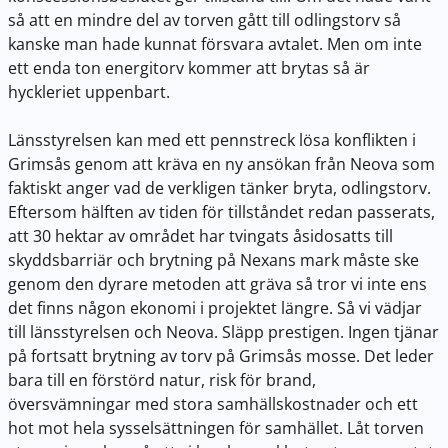
så att en mindre del av torven gått till odlingstorv så
kanske man hade kunnat försvara avtalet. Men om inte
ett enda ton energitorv kommer att brytas så är
hyckleriet uppenbart.
Länsstyrelsen kan med ett pennstreck lösa konflikten i
Grimsås genom att kräva en ny ansökan från Neova som
faktiskt anger vad de verkligen tänker bryta, odlingstorv.
Eftersom hälften av tiden för tillståndet redan passerats,
att 30 hektar av området har tvingats åsidosatts till
skyddsbarriär och brytning på Nexans mark måste ske
genom den dyrare metoden att gräva så tror vi inte ens
det finns någon ekonomi i projektet längre. Så vi vädjar
till länsstyrelsen och Neova. Släpp prestigen. Ingen tjänar
på fortsatt brytning av torv på Grimsås mosse. Det leder
bara till en förstörd natur, risk för brand,
översvämningar med stora samhällskostnader och ett
hot mot hela sysselsättningen för samhället. Låt torven