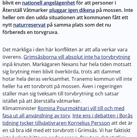
blivit en
nationell angelägenhet
för att personer i
Återställ Våtmarker
pluggar igen dikena
på mossen. Inte
heller om den udda situationen att kommunen fått ett
nytt
naturreservat
på samma plats som det nu
förbereds en torvgruva.
Det märkliga i den här konflikten är att alla verkar vara
överens.
Grimsåsborna vill absolut inte ha torvbrytning
inpå knuten. Markägaren Nexans har hela tiden motsatt
sig brytning men blivit överkörda, trots att dammet
hotar hela deras verksamhet. Tranemo kommun vill inte
heller ha ett torvbrott på mossen. Även i regeringen
ställer man sig tveksam till torvbrytning och satsar
istället på att återställa våtmarker.
Klimatminister
Romina Pourmokhtari vill till och med
fasa ut all användning av torv
.
Inte ens i debatten i Borås
tidning tycker tillväxtivraren Kornelius Persson
att det är
en så bra idé med ett torvbrott i Grimsås. Vi har faktiskt