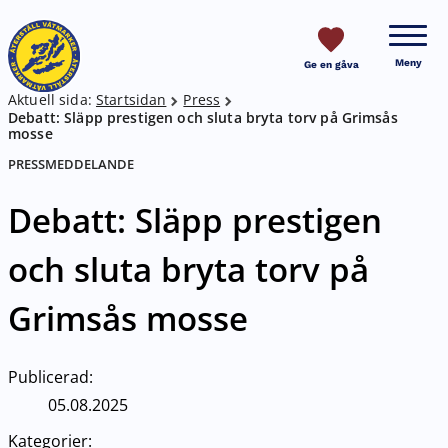
HOPPA TILL SIDANS INNEHÅLL
Meny
Ge en gåva
Aktuell sida:
Startsidan
Press
Breadcrumb
Debatt: Släpp prestigen och sluta bryta torv på Grimsås
mosse
PRESSMEDDELANDE
Debatt: Släpp prestigen
och sluta bryta torv på
Grimsås mosse
Publicerad:
05.08.2025
Kategorier: