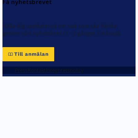
Få nyhetsbrevet
Hålla dig uppdaterad om vad som ska hända
genom vårt nyhetsbrev (1 - 2 gånger / månad).
Till anmälan
Press
Kontakt
Integritetspolicy