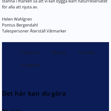
stanna i marken så att vi kan bygga klart naturreservatet
för alla att njuta av.
Helen Wahlgren
Pontus Bergendahl
Talespersoner Återställ Våtmarker
Facebook
Bluesky
Youtube
Instagram
Det här kan
du
göra