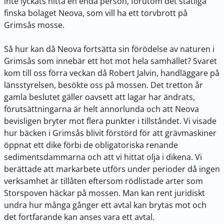
inte lyckats hitta en enda person, förutom det statliga
finska bolaget Neova, som vill ha ett torvbrott på
Grimsås mosse.
Så hur kan då Neova fortsätta sin förödelse av naturen i
Grimsås som innebär ett hot mot hela samhället? Svaret
kom till oss förra veckan då Robert Jalvin, handläggare på
länsstyrelsen, besökte oss på mossen. Det tretton år
gamla beslutet gäller oavsett att lagar har ändrats,
förutsättningarna är helt annorlunda och att Neova
bevisligen bryter mot flera punkter i tillståndet. Vi visade
hur bäcken i Grimsås blivit förstörd för att grävmaskiner
öppnat ett dike förbi de obligatoriska renande
sedimentsdammarna och att vi hittat olja i dikena. Vi
berättade att markarbete utförs under perioder då ingen
verksamhet är tillåten eftersom rödlistade arter som
Storspoven häckar på mossen. Man kan rent juridiskt
undra hur många gånger ett avtal kan brytas mot och
det fortfarande kan anses vara ett avtal.