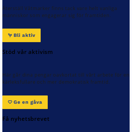
Återställ Våtmarker finns tack vare helt vanliga
människor som engagerar sig för framtiden.
Bli aktiv
Stöd vår aktivism
Här går dina pengar oavkortat till vårt arbete för en
kärleksfullare och mer demokratisk framtid.
Ge en gåva
Få nyhetsbrevet