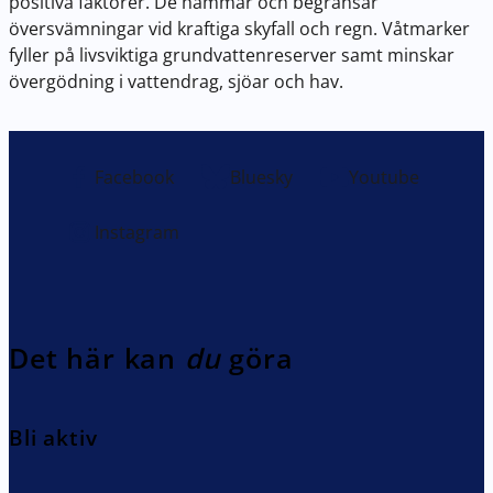
positiva faktorer. De hämmar och begränsar
översvämningar vid kraftiga skyfall och regn. Våtmarker
fyller på livsviktiga grundvattenreserver samt minskar
övergödning i vattendrag, sjöar och hav.
Facebook
Bluesky
Youtube
Instagram
Det här kan
du
göra
Bli aktiv