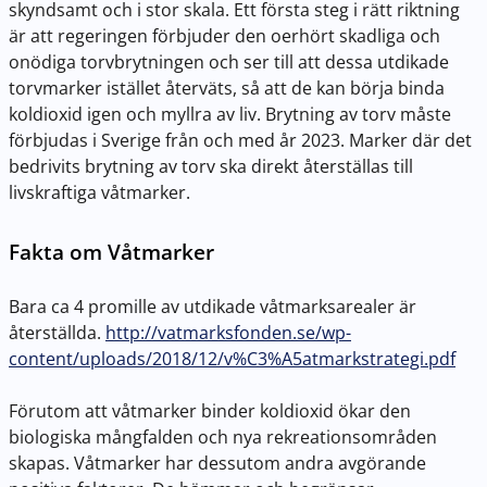
skyndsamt och i stor skala. Ett första steg i rätt riktning
är att regeringen förbjuder den oerhört skadliga och
onödiga torvbrytningen och ser till att dessa utdikade
torvmarker istället återväts, så att de kan börja binda
koldioxid igen och myllra av liv. Brytning av torv måste
förbjudas i Sverige från och med år 2023. Marker där det
bedrivits brytning av torv ska direkt återställas till
livskraftiga våtmarker.
Fakta om Våtmarker
Bara ca 4 promille av utdikade våtmarksarealer är
återställda.
http://vatmarksfonden.se/wp-
content/uploads/2018/12/v%C3%A5atmarkstrategi.pdf
Förutom att våtmarker binder koldioxid ökar den
biologiska mångfalden och nya rekreationsområden
skapas. Våtmarker har dessutom andra avgörande