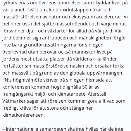
lyckats enas om överenskommelser som skyddar livet på
vår planet. Tvärt om, koldioxidutsläppen ökar och
massförstörelsen av natur och ekosystem accelererar. Vi
befinner oss i det sjätte massutdöendet och varje minut
försvinner djur- och växtarter för alltid på vår jord. Vår
jord befinner sig i antropocen och mänskligheten förgör
inte bara grundförutsättningarna för sin egen
överlevnad utan berövar också människor livet på
jordens mest utsatta platser då världens rika länder
fortsätter sin massförstörelsemaskin och orsakar torka
och massvält på grund av den globala uppvärmningen.
FN:s högnivåmöte skriver på sin egen hemsida att
konferensen kommer högtidlighålla 50 år av
framgångsrikt miljö- och klimatarbete. Återställ
Våtmarker säger att rörelsen kommer göra allt vad som
fredligt krävs för att störa och stänga ner
klimatkonferensen.
– Internationella samarbeten ska inte hyllas när de inte