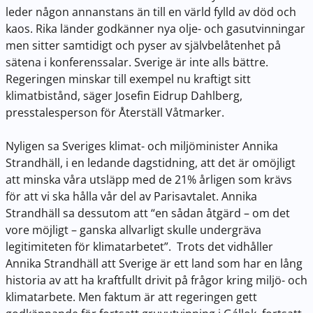
leder någon annanstans än till en värld fylld av död och
kaos. Rika länder godkänner nya olje- och gasutvinningar
men sitter samtidigt och pyser av självbelåtenhet på
sätena i konferenssalar. Sverige är inte alls bättre.
Regeringen minskar till exempel nu kraftigt sitt
klimatbistånd, säger Josefin Eidrup Dahlberg,
presstalesperson för Återställ Våtmarker.
Nyligen sa Sveriges klimat- och miljöminister Annika
Strandhäll, i en ledande dagstidning, att det är omöjligt
att minska våra utsläpp med de 21% årligen som krävs
för att vi ska hålla vår del av Parisavtalet. Annika
Strandhäll sa dessutom att “en sådan åtgärd – om det
vore möjligt – ganska allvarligt skulle undergräva
legitimiteten för klimatarbetet”. Trots det vidhåller
Annika Strandhäll att Sverige är ett land som har en lång
historia av att ha kraftfullt drivit på frågor kring miljö- och
klimatarbete. Men faktum är att regeringen gett