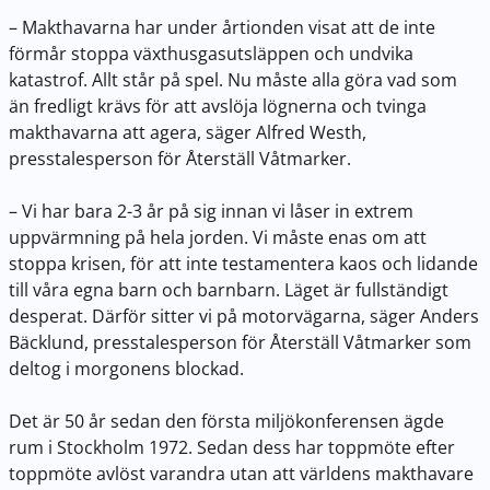
– Makthavarna har under årtionden visat att de inte
förmår stoppa växthusgasutsläppen och undvika
katastrof. Allt står på spel. Nu måste alla göra vad som
än fredligt krävs för att avslöja lögnerna och tvinga
makthavarna att agera, säger Alfred Westh,
presstalesperson för Återställ Våtmarker.
– Vi har bara 2-3 år på sig innan vi låser in extrem
uppvärmning på hela jorden. Vi måste enas om att
stoppa krisen, för att inte testamentera kaos och lidande
till våra egna barn och barnbarn. Läget är fullständigt
desperat. Därför sitter vi på motorvägarna, säger Anders
Bäcklund, presstalesperson för Återställ Våtmarker som
deltog i morgonens blockad.
Det är 50 år sedan den första miljökonferensen ägde
rum i Stockholm 1972. Sedan dess har toppmöte efter
toppmöte avlöst varandra utan att världens makthavare