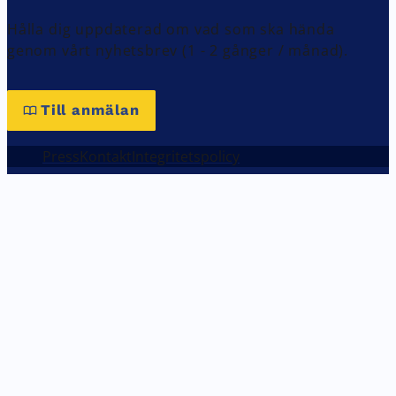
Hålla dig uppdaterad om vad som ska hända
genom vårt nyhetsbrev (1 - 2 gånger / månad).
Till anmälan
Press
Kontakt
Integritetspolicy