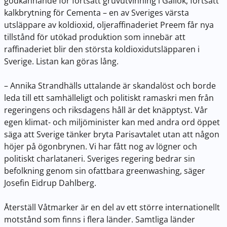
godkännande för fortsatt gruvutvinning i Gállok, fortsatt
kalkbrytning för Cementa – en av Sveriges värsta
utsläppare av koldioxid, oljeraffinaderiet Preem får nya
tillstånd för utökad produktion som innebär att
raffinaderiet blir den största koldioxidutsläpparen i
Sverige. Listan kan göras lång.
– Annika Strandhälls uttalande är skandalöst och borde
leda till ett samhälleligt och politiskt ramaskri men från
regeringens och riksdagens håll är det knäpptyst. Vår
egen klimat- och miljöminister kan med andra ord öppet
säga att Sverige tänker bryta Parisavtalet utan att någon
höjer på ögonbrynen. Vi har fått nog av lögner och
politiskt charlataneri. Sveriges regering bedrar sin
befolkning genom sin ofattbara greenwashing, säger
Josefin Eidrup Dahlberg.
Återställ Våtmarker är en del av ett större internationellt
motstånd som finns i flera länder. Samtliga länder