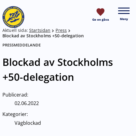
HOPPA TILL SIDANS INNEHÅLL
Meny
Ge en gåva
Aktuell sida:
Startsidan
Press
Breadcrumb
Blockad av Stockholms +50-delegation
PRESSMEDDELANDE
Blockad av Stockholms
+50-delegation
Publicerad:
02.06.2022
Kategorier:
Vägblockad