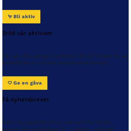
Bli aktiv
Stöd vår aktivism
Här går dina pengar oavkortat till vårt arbete för en
kärleksfullare och mer demokratisk framtid.
Ge en gåva
Få nyhetsbrevet
Hålla dig uppdaterad om vad som ska hända
genom vårt nyhetsbrev (1 - 2 gånger / månad).