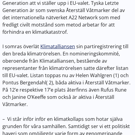
Generation att vi ställer upp i EU-valet. Tyska Letzte
Generation är som svenska Återställ Våtmarker del av
det internationella nätverket A22 Network som med
fredligt civilt motstånd som metod arbetar för att
förhindra en klimatkatastrof.
I somras överlät
Klimatalliansen
sin partiregistrering till
den breda klimatrörelsen. En nomineringskommité,
oberoende från Klimatalliansen, bestående av
representanter från klimatrörelsen satte därefter listan
till EU-valet. Listan toppas nu av Helen Wahlgren (1) och
Pontus Bergendahl( 2), båda aktiva i Återställ Våtmarker.
På 12’e respektive 17’e plats återfinns även Rufus Rune
och Janine O’Keeffe som också är aktiva i Återställ
Våtmarker.
– Vi står inför inför en klimatkollaps som hotar själva
grunden för våra samhällen. Samtidigt ser vi ett politiskt
haveri som omöjliggör varje form av genomgripande