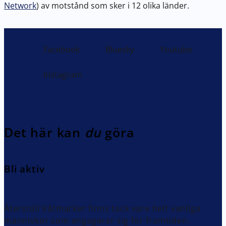
Network
) av motstånd som sker i 12 olika länder.
Facebook
Bluesky
Youtube
Instagram
Det här kan
du
göra
Bli aktiv
Återställ Våtmarker finns tack vare helt vanliga
människor som engagerar sig för framtiden.