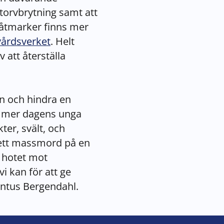
torvbrytning samt att
våtmarker finns mer
årdsverket
. Helt
att återställa
en och hindra en
ommer dagens unga
kter, svält, och
 ett massmord på en
a hotet mot
i kan för att ge
ontus Bergendahl.