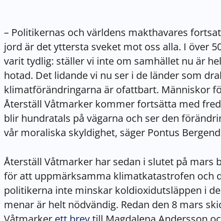
– Politikernas och världens makthavares fortsat
jord är det yttersta sveket mot oss alla. I över 
varit tydlig: ställer vi inte om samhället nu är he
hotad. Det lidande vi nu ser i de länder som dra
klimatförändringarna är ofattbart. Människor för
Återställ Våtmarker kommer fortsätta med fredlig 
blir hundratals på vägarna och ser den förändri
vår moraliska skyldighet, säger Pontus Bergend
Återställ Våtmarker har sedan i slutet på mars
för att uppmärksamma klimatkatastrofen och d
politikerna inte minskar koldioxidutsläppen i 
menar är helt nödvändig. Redan den 8 mars skic
Våtmarker
ett brev
till Magdalena Andersson o