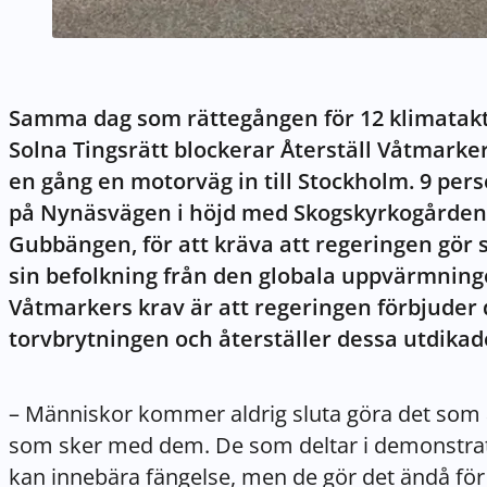
Samma dag som rättegången för 12 klimatakti
Solna Tingsrätt blockerar Återställ Våtmark
en gång en motorväg in till Stockholm. 9 pers
på Nynäsvägen i höjd med Skogskyrkogården,
Gubbängen, för att kräva att regeringen gör s
sin befolkning från den globala uppvärmninge
Våtmarkers krav är att regeringen förbjuder 
torvbrytningen och återställer dessa utdika
– Människor kommer aldrig sluta göra det som ä
som sker med dem. De som deltar i demonstrati
kan innebära fängelse, men de gör det ändå för a