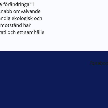
 förändringar i
n snabb omvälvande
ändig ekologisk och
lt motstånd har
ati och ett samhälle
Facebo