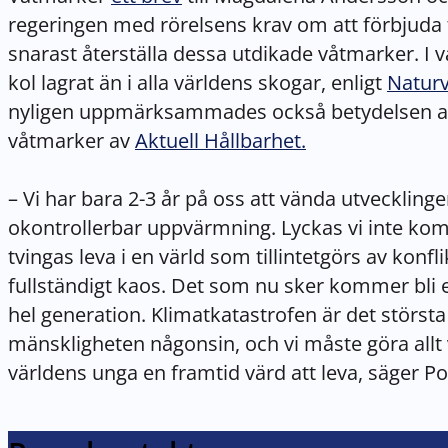
regeringen med rörelsens krav om att förbjuda 
snarast återställa dessa utdikade våtmarker. I 
kol lagrat än i alla världens skogar, enligt
Naturv
nyligen uppmärksammades också betydelsen av 
våtmarker av
Aktuell Hållbarhet.
– Vi har bara 2-3 år på oss att vända utveckling
okontrollerbar uppvärmning. Lyckas vi inte k
tvingas leva i en värld som tillintetgörs av konfli
fullständigt kaos. Det som nu sker kommer bli
hel generation. Klimatkatastrofen är det störst
mänskligheten någonsin, och vi måste göra allt v
världens unga en framtid värd att leva, säger P