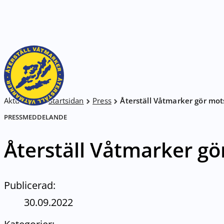
HOPPA TILL SIDANS INNEHÅLL
Breadcrumb
Aktuell sida:
Startsidan
Press
Återställ Våtmarker gör mot
PRESSMEDDELANDE
Återställ Våtmarker gö
Publicerad:
30.09.2022