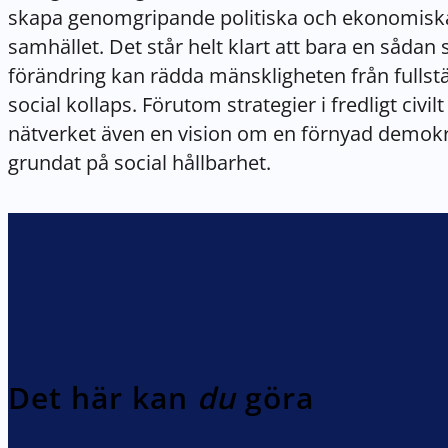
skapa genomgripande politiska och ekonomiska
samhället. Det står helt klart att bara en såda
förändring kan rädda mänskligheten från fullst
social kollaps. Förutom strategier i fredligt civi
nätverket även en vision om en förnyad demokr
grundat på social hållbarhet.
Det här kan
du
göra