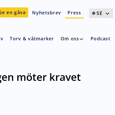
Ge en gåva
Nyhetsbrev
Press
SE
iv
Torv & våtmarker
Om oss
Podcast
ngen möter kravet