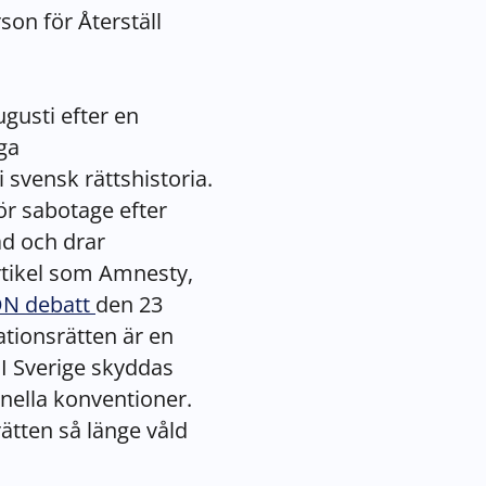
son för Återställ
gusti efter en
ga
 svensk rättshistoria.
för sabotage efter
ad och drar
rtikel som Amnesty,
N debatt
den 23
tionsrätten är en
 I Sverige skyddas
nella konventioner.
ätten så länge våld