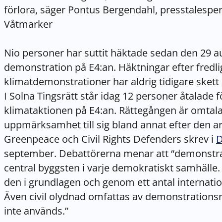
förlora, säger Pontus Bergendahl, presstalesper
Våtmarker
Nio personer har suttit häktade sedan den 29 au
demonstration på E4:an. Häktningar efter fredli
klimatdemonstrationer har aldrig tidigare skett i
I Solna Tingsrätt står idag 12 personer åtalade 
klimataktionen på E4:an. Rättegången är omtal
uppmärksamhet till sig bland annat efter den a
Greenpeace och Civil Rights Defenders skrev i
D
september. Debattörerna menar att “demonstra
central byggsten i varje demokratiskt samhälle.
den i grundlagen och genom ett antal internatio
Även civil olydnad omfattas av demonstrationsr
inte används.”