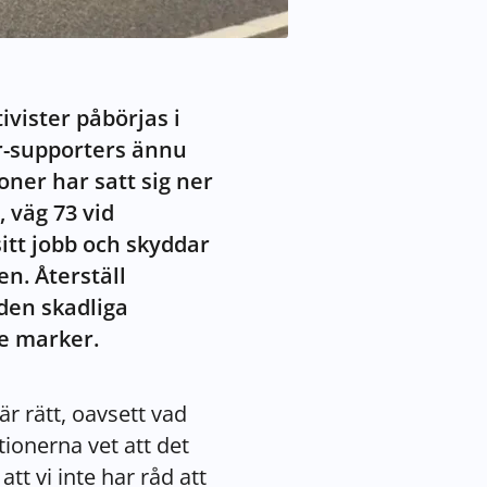
vister påbörjas i
er-supporters ännu
oner har satt sig ner
 väg 73 vid
itt jobb och skyddar
n. Återställ
den skadliga
de marker.
r rätt, oavsett vad
onerna vet att det
tt vi inte har råd att