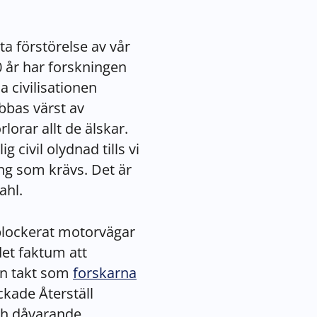
ta förstörelse av vår
50 år har forskningen
la civilisationen
bbas värst av
lorar allt de älskar.
civil olydnad tills vi
ng som krävs. Det är
ahl.
 blockerat motorvägar
et faktum att
den takt som
forskarna
kade Återställ
ch dåvarande