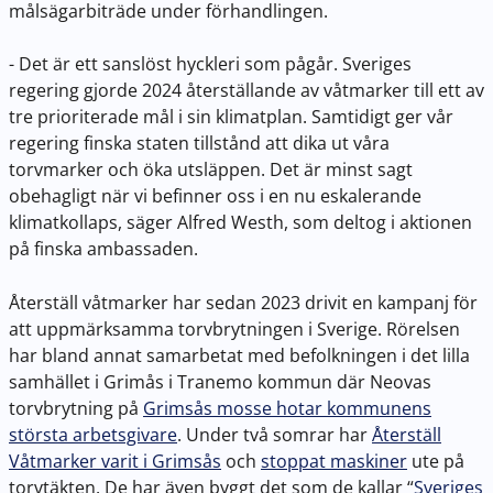
målsägarbiträde under förhandlingen.
- Det är ett sanslöst hyckleri som pågår. Sveriges
regering gjorde 2024 återställande av våtmarker till ett av
tre prioriterade mål i sin klimatplan. Samtidigt ger vår
regering finska staten tillstånd att dika ut våra
torvmarker och öka utsläppen. Det är minst sagt
obehagligt när vi befinner oss i en nu eskalerande
klimatkollaps, säger Alfred Westh, som deltog i aktionen
på finska ambassaden.
Återställ våtmarker har sedan 2023 drivit en kampanj för
att uppmärksamma torvbrytningen i Sverige. Rörelsen
har bland annat samarbetat med befolkningen i det lilla
samhället i Grimås i Tranemo kommun där Neovas
torvbrytning på
Grimsås mosse hotar kommunens
största arbetsgivare
. Under två somrar har
Återställ
Våtmarker varit i Grimsås
och
stoppat maskiner
ute på
torvtäkten. De har även byggt det som de kallar “
Sveriges