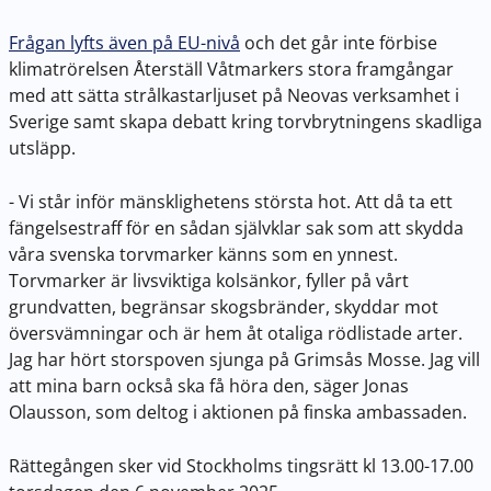
Frågan lyfts även på EU-nivå
och det går inte förbise
klimatrörelsen Återställ Våtmarkers stora framgångar
med att sätta strålkastarljuset på Neovas verksamhet i
Sverige samt skapa debatt kring torvbrytningens skadliga
utsläpp.
- Vi står inför mänsklighetens största hot. Att då ta ett
fängelsestraff för en sådan självklar sak som att skydda
våra svenska torvmarker känns som en ynnest.
Torvmarker är livsviktiga kolsänkor, fyller på vårt
grundvatten, begränsar skogsbränder, skyddar mot
översvämningar och är hem åt otaliga rödlistade arter.
Jag har hört storspoven sjunga på Grimsås Mosse. Jag vill
att mina barn också ska få höra den, säger Jonas
Olausson, som deltog i aktionen på finska ambassaden.
Rättegången sker vid Stockholms tingsrätt kl 13.00-17.00