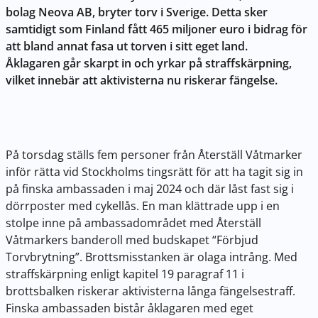
bolag Neova AB, bryter torv i Sverige. Detta sker
samtidigt som Finland fått 465 miljoner euro i bidrag för
att bland annat fasa ut torven i sitt eget land.
Åklagaren går skarpt in och yrkar på straffskärpning,
vilket innebär att aktivisterna nu riskerar fängelse.
På torsdag ställs fem personer från Återställ Våtmarker
inför rätta vid Stockholms tingsrätt för att ha tagit sig in
på finska ambassaden i maj 2024 och där låst fast sig i
dörrposter med cykellås. En man klättrade upp i en
stolpe inne på ambassadområdet med Återställ
Våtmarkers banderoll med budskapet “Förbjud
Torvbrytning”. Brottsmisstanken är olaga intrång. Med
straffskärpning enligt kapitel 19 paragraf 11 i
brottsbalken riskerar aktivisterna långa fängelsestraff.
Finska ambassaden bistår åklagaren med eget