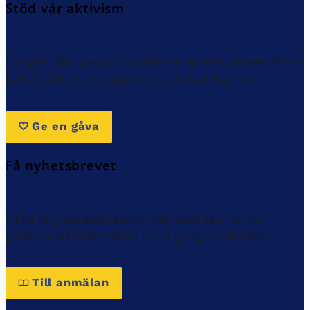
Stöd vår aktivism
Här går dina pengar oavkortat till vårt arbete för en
kärleksfullare och mer demokratisk framtid.
Ge en gåva
Få nyhetsbrevet
Hålla dig uppdaterad om vad som ska hända
genom vårt nyhetsbrev (1 - 2 gånger / månad).
Till anmälan