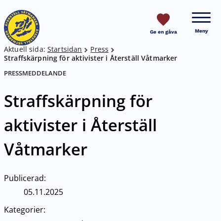
HOPPA TILL SIDANS INNEHÅLL
Meny
Ge en gåva
Aktuell sida:
Startsidan
Press
Breadcrumb
Straffskärpning för aktivister i Återställ Våtmarker
PRESSMEDDELANDE
Straffskärpning för
aktivister i Återställ
Våtmarker
Publicerad:
05.11.2025
Kategorier: