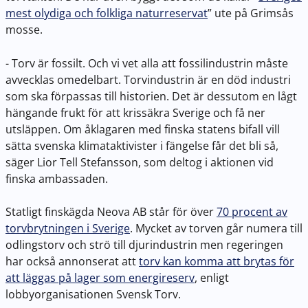
mest olydiga och folkliga naturreservat
” ute på Grimsås
mosse.
- Torv är fossilt. Och vi vet alla att fossilindustrin måste
avvecklas omedelbart. Torvindustrin är en död industri
som ska förpassas till historien. Det är dessutom en lågt
hängande frukt för att krissäkra Sverige och få ner
utsläppen. Om åklagaren med finska statens bifall vill
sätta svenska klimataktivister i fängelse får det bli så,
säger Lior Tell Stefansson, som deltog i aktionen vid
finska ambassaden.
Statligt finskägda Neova AB står för över
70 procent av
torvbrytningen i Sverige
. Mycket av torven går numera till
odlingstorv och strö till djurindustrin men regeringen
har också annonserat att
torv kan komma att brytas för
att läggas på lager som energireserv
, enligt
lobbyorganisationen Svensk Torv.