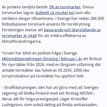
Av jordens landyta består
3% av torvmarker
. Dessa
torvmarker lagrar
dubbelt så mycket kol
som alla
världens skogar tillsammans. I Sverige har redan 286 000
fotbollsplaner torvmark använts för torvbrytning.
Forskningen menar att
bevarande och återställande av
torvmarker är vitalt
för att mildra effekterna av
klimatförändringarna.
Torven har blivit en politisk fråga i Sverige.
Miljömålsberedningen föreslog i februari i år
ett förbud
för nya täkter från 2026, med en långsam utfasning där
antalet torvtäkter ska halveras till 2035. 2050 ska
torvproduktion på torvtäkter ha upphört helt.
- Straffskärpningen, den har att göra med att Sveriges
regering vill blidka Finland med sitt företag NEOVA i
deras allt för höga prestigespel, säger Kristoffer
Ludvigsson, som också deltog på finska ambassaden.