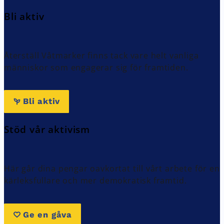
Bli aktiv
Återställ Våtmarker finns tack vare helt vanliga
människor som engagerar sig för framtiden.
Bli aktiv
Stöd vår aktivism
Här går dina pengar oavkortat till vårt arbete för en
kärleksfullare och mer demokratisk framtid.
Ge en gåva