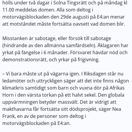
hölls under två dagar i Solna Tingsrätt och på måndag kl
11.00 meddelas domen. Alla som deltog i
motorvägsblockaden den 29de augusti på E4:an menar
att motståndet måste fortsätta oavsett vad domen blir.
Misstanken är sabotage, eller försök till sabotage
(hindrande av den allmänna samfärdseln). Åklagaren har
yrkat på fängelse i 6 månader. Försvaret hävdar nöd och
demonstrationsrätt, och yrkar på frigivning.
– Vi bara måste ut på vägarna igen. I Riksdagen står nu
ledamöter och uttryckligen säger att det inte finns någon
klimatkris samtidigt som barn och vuxna dör på Afrikas
Horn i den värsta torkan på ett halvt sekel. Den globala
uppvärmningen betyder massvält. Det är vidrigt att
makthavarna får fortsätta sitt dödsprojekt, säger Nea
Frank, en av de personer som deltog i
motorvägsblockaden på E4:an.