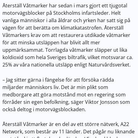
Återställ Våtmarker har sedan i mars gjort ett tjugotal
motorvägsblocker på Stockholms infartsleder. Helt
vanliga människor i alla åldrar och yrken har satt sig på
vägen för att berätta om klimatkatastrofen. Återställ
Våtmarkers krav om att restaurera utdikade våtmarker
för att minska utsläppen har blivit allt mer
uppmärksammat. Torrlagda våtmarker släpper ut lika
koldioxid som hela Sveriges biltrafik, vilket motsvarar ca.
25% av våra nationella utsläpp enligt Naturvårdsverket.
– Jag sitter gärna i fängelse för att försöka rädda
miljarder människors liv. Det är min plikt som
medborgare att göra motstånd mot en regering som
förråder sin egen befolkning, säger Viktor Jonsson som
också deltog i motorvägsblockaden.
Återställ Våtmarker är en del av ett större nätverk, A22
Network, som består av 11 länder. Det pågår nu liknande