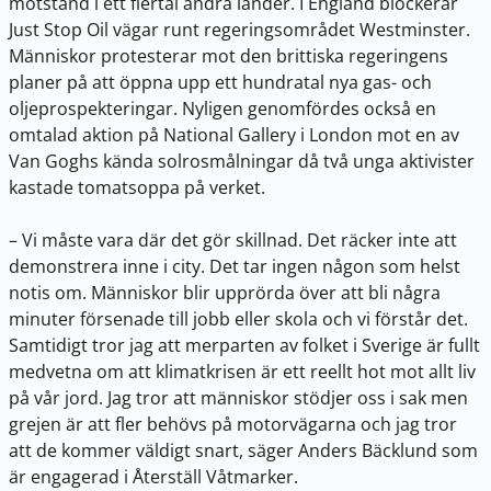
motstånd i ett flertal andra länder. I England blockerar
Just Stop Oil vägar runt regeringsområdet Westminster.
Människor protesterar mot den brittiska regeringens
planer på att öppna upp ett hundratal nya gas- och
oljeprospekteringar. Nyligen genomfördes också en
omtalad aktion på National Gallery i London mot en av
Van Goghs kända solrosmålningar då två unga aktivister
kastade tomatsoppa på verket.
– Vi måste vara där det gör skillnad. Det räcker inte att
demonstrera inne i city. Det tar ingen någon som helst
notis om. Människor blir upprörda över att bli några
minuter försenade till jobb eller skola och vi förstår det.
Samtidigt tror jag att merparten av folket i Sverige är fullt
medvetna om att klimatkrisen är ett reellt hot mot allt liv
på vår jord. Jag tror att människor stödjer oss i sak men
grejen är att fler behövs på motorvägarna och jag tror
att de kommer väldigt snart, säger Anders Bäcklund som
är engagerad i Återställ Våtmarker.