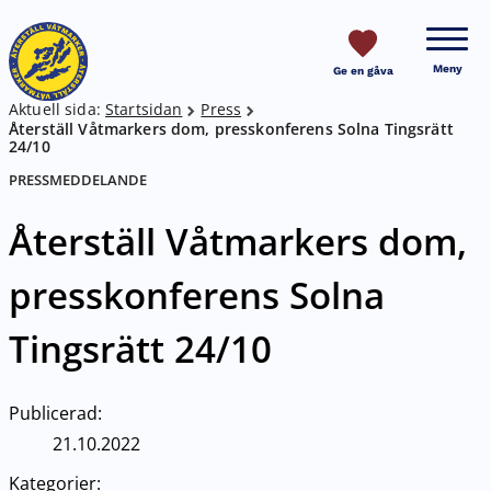
HOPPA TILL SIDANS INNEHÅLL
Meny
Ge en gåva
Aktuell sida:
Startsidan
Press
Breadcrumb
Återställ Våtmarkers dom, presskonferens Solna Tingsrätt
24/10
PRESSMEDDELANDE
Återställ Våtmarkers dom,
presskonferens Solna
Tingsrätt 24/10
Publicerad:
21.10.2022
Kategorier: