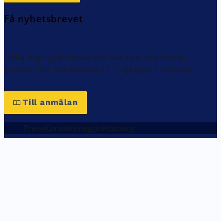
Få nyhetsbrevet
Hålla dig uppdaterad om vad som ska hända
genom vårt nyhetsbrev (1 - 2 gånger / månad).
Till anmälan
Press
Kontakt
Integritetspolicy