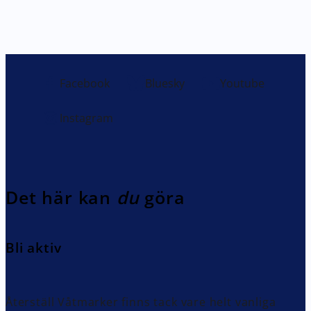
Facebook
Bluesky
Youtube
Instagram
Det här kan
du
göra
Bli aktiv
Återställ Våtmarker finns tack vare helt vanliga