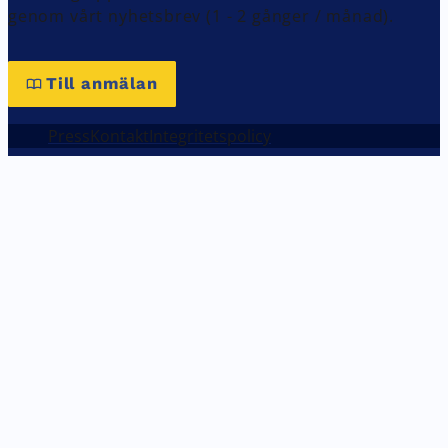
genom vårt nyhetsbrev (1 - 2 gånger / månad).
Till anmälan
Press
Kontakt
Integritetspolicy
Inställningar för din integritet
Vi använder cookies på vår webbplats. Vissa av dem är tekniskt
nödvändiga, medan andra hjälper oss att förbättra
webbplatsen eller tillhandahålla ytterligare funktioner.
Nödvändiga cookies (alltid vald)