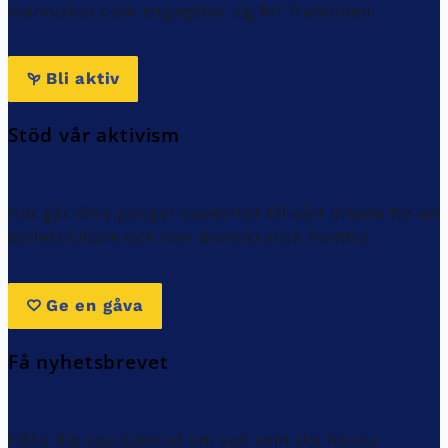
människor som engagerar sig för framtiden.
Bli aktiv
Stöd vår aktivism
Här går dina pengar oavkortat till vårt arbete för en
kärleksfullare och mer demokratisk framtid.
Ge en gåva
Få nyhetsbrevet
Hålla dig uppdaterad om vad som ska hända