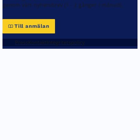
genom vårt nyhetsbrev (1 - 2 gånger / månad).
Till anmälan
Press
Kontakt
Integritetspolicy
Inställningar för din integritet
Vi använder cookies på vår webbplats. Vissa av dem är tekniskt
nödvändiga, medan andra hjälper oss att förbättra
webbplatsen eller tillhandahålla ytterligare funktioner.
Nödvändiga cookies (alltid vald)