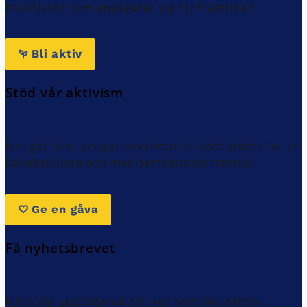
människor som engagerar sig för framtiden.
Bli aktiv
Stöd vår aktivism
Här går dina pengar oavkortat till vårt arbete för en
kärleksfullare och mer demokratisk framtid.
Ge en gåva
Få nyhetsbrevet
Hålla dig uppdaterad om vad som ska hända