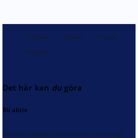
Facebook
Bluesky
Youtube
Instagram
Det här kan
du
göra
Bli aktiv
Återställ Våtmarker finns tack vare helt vanliga